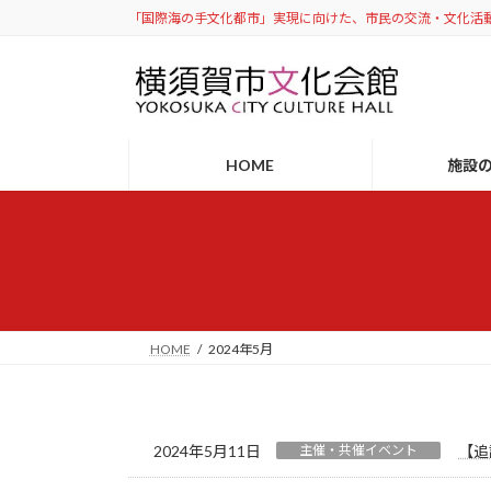
コ
ナ
「国際海の手文化都市」実現に向けた、市民の交流・文化活
ン
ビ
テ
ゲ
ン
ー
ツ
シ
へ
ョ
HOME
施設
ス
ン
キ
に
ッ
移
プ
動
HOME
2024年5月
2024年5月11日
主催・共催イベント
【追