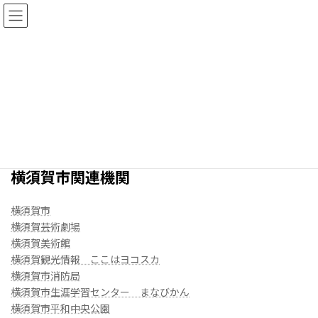
コ
ナ
ン
ビ
テ
ゲ
ン
ー
ツ
シ
へ
ョ
リンク
ス
ン
キ
に
ッ
移
プ
動
HOME
リンク
横須賀市関連機関
横須賀市
横須賀芸術劇場
横須賀美術館
横須賀観光情報 ここはヨコスカ
横須賀市消防局
横須賀市生涯学習センター まなびかん
横須賀市平和中央公園