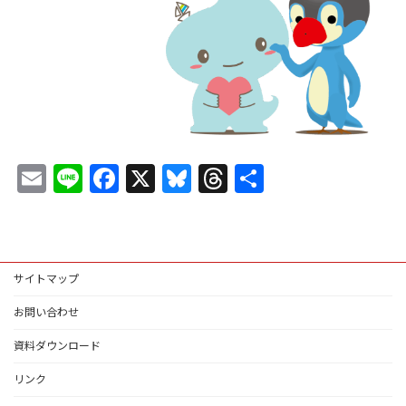
E
Li
F
X
Bl
T
共
m
n
ac
u
hr
有
ai
e
e
es
ea
l
b
ky
ds
サイトマップ
o
お問い合わせ
o
k
資料ダウンロード
リンク