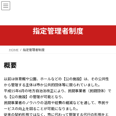
コ
ナ
ン
ビ
テ
ゲ
ン
ー
ツ
シ
へ
ョ
指定管理者制度
ス
ン
キ
に
ッ
移
プ
動
HOME
指定管理者制度
概要
以前は体育館や公園、ホールなどの【公の施設】は、その公共性
から管理する主体は市か公共的団体等に限られていました。
平成15年6月の地方自治法改正により、民間事業者（民間団体）で
も【公の施設】の管理が可能となり、
民間事業者のノウハウの活用や経費の縮減などを通して、市民サ
ービスの向上を図ることが可能になりました。
従来の契約形態ではなく、市に代わって管理する代行の形態をと