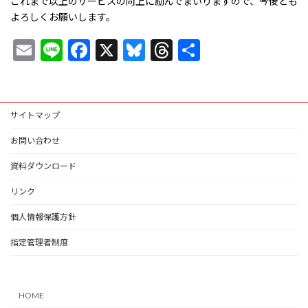
これまで以上のサービスの向上に励んでまいりますので、今後とも
よろしくお願いします。
E
Li
F
X
Bl
T
共
m
n
ac
u
hr
有
ai
e
e
es
ea
l
b
ky
ds
サイトマップ
o
お問い合わせ
o
資料ダウンロード
k
リンク
個人情報保護方針
指定管理者制度
HOME