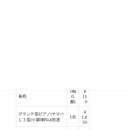
単
名称
用
位
料
￥
演台
1式
11
0
￥
平台
1枚
11
0
￥
司会者台
1台
60
￥
指揮台
1台
60
1組
￥
長机
(5
11
0
脚)
￥
グランド型ピアノ(ヤマハ
1台
1,8
Ｃ３型)※調律料は別途
50