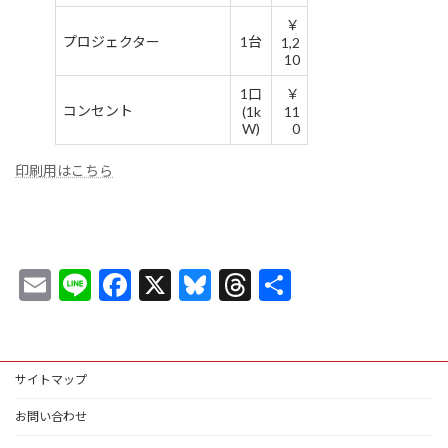
￥
プロジェクター
1台
1,2
10
1口
￥
コンセント
(1k
11
W)
0
印刷用はこちら
E
Li
F
X
Bl
T
共
m
n
ac
u
hr
有
ai
e
e
es
ea
l
b
ky
ds
サイトマップ
o
お問い合わせ
o