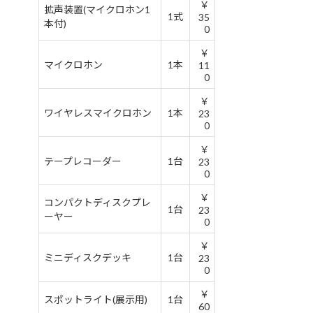
￥
拡声装置(マイクロホン1
1式
35
本付)
0
￥
マイクロホン
1本
11
0
￥
ワイヤレスマイクロホン
1本
23
0
￥
テープレコーダー
1台
23
0
￥
コンパクトディスクプレ
1台
23
ーヤー
0
￥
ミニディスクデッキ
1台
23
0
￥
スポットライト(展示用)
1台
60