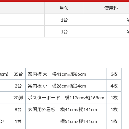
単位
使用料
1台
1台
cm)
35台
案内板 大 横41cm⨉縦86cm
3枚
2台
案内板 小 横26cm⨉縦24cm
4枚
20脚
ポスターボード 横113cm⨉縦168cm
1枚
8台
玄関用外看板 横41cm⨉縦141cm
1枚
ン
1台
横51cm⨉縦141cm
1枚