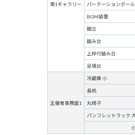
第1ギャラリー
パーテーションポール
BGM装置
脚立
踏み台
上枠付踏み台
足場台
冷蔵庫 小
長机
主催者事務室1
丸椅子
パンフレットラック 