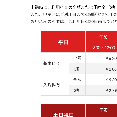
申請時に、利用料金の全額または予約金（3
また、申請時にご利用日までの期間が2ヶ月
お申込みの期限は、ご利用日の20日前までと
午前
平日
9:00～12:00
全額
￥6,20
基本料金
3割
￥1,86
全額
￥9,30
入場料有
3割
￥2,79
午前
土日祝日