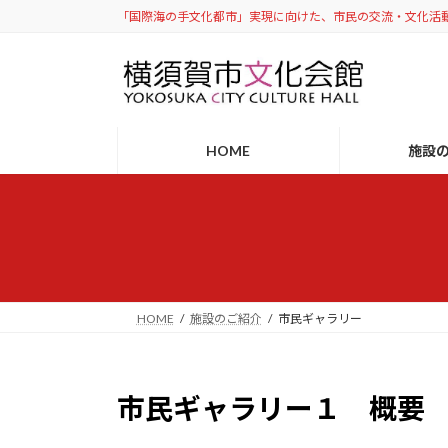
コ
ナ
「国際海の手文化都市」実現に向けた、市民の交流・文化活
ン
ビ
テ
ゲ
ン
ー
ツ
シ
へ
ョ
HOME
施設
ス
ン
キ
に
ッ
移
プ
動
HOME
施設のご紹介
市民ギャラリー
市民ギャラリー１ 概要