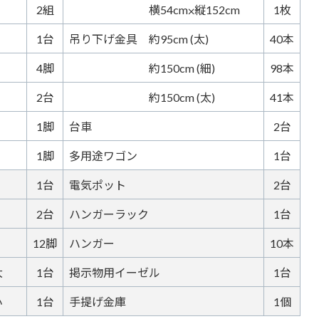
2組
横54cm⨉縦152cm
1枚
1台
吊り下げ金具 約95cm (太)
40本
4脚
約150cm (細)
98本
2台
約150cm (太)
41本
1脚
台車
2台
1脚
多用途ワゴン
1台
1台
電気ポット
2台
2台
ハンガーラック
1台
12脚
ハンガー
10本
大
1台
掲示物用イーゼル
1台
小
1台
手提げ金庫
1個