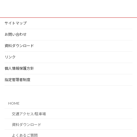
m
n
ac
u
hr
有
ai
e
e
es
ea
l
b
ky
ds
サイトマップ
o
お問い合わせ
o
資料ダウンロード
k
リンク
個人情報保護方針
指定管理者制度
HOME
交通アクセス/駐車場
資料ダウンロード
よくあるご質問