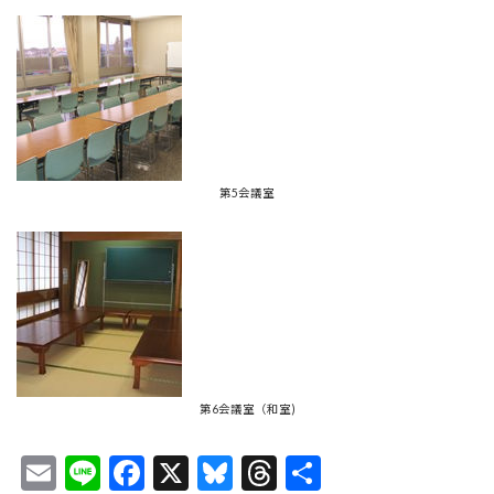
第5会議室
第6会議室（和室)
E
Li
F
X
Bl
T
共