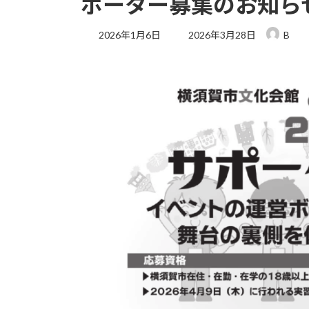
ポーター募集のお知ら
最
2026年1月6日
2026年3月28日
B
終
更
新
日
時
: