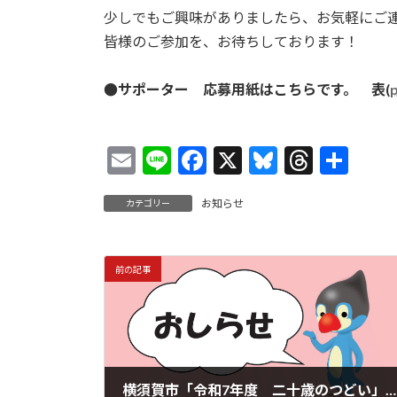
少しでもご興味がありましたら、お気軽にご
皆様のご参加を、お待ちしております！
●サポーター 応募用紙はこちらです。 表(
E
Li
F
X
Bl
T
共
m
n
ac
u
hr
有
お知らせ
カテゴリー
ai
e
e
es
ea
l
b
ky
ds
o
前の記事
o
k
横須賀市「令和7年度 二十歳のつどい」交通規制について