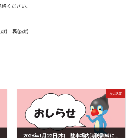
連絡ください。
pdf
) 裏(
pdf
)
次の記事
2026年1月22日(木) 駐車場内消防訓練について