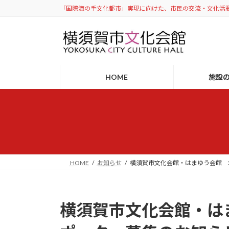
コ
ナ
「国際海の手文化都市」実現に向けた、市民の交流・文化活
ン
ビ
テ
ゲ
ン
ー
ツ
シ
へ
ョ
HOME
施設
ス
ン
キ
に
ッ
移
プ
動
HOME
お知らせ
横須賀市文化会館・はまゆう会館 
横須賀市文化会館・はま