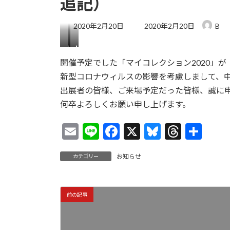
追記）
最
2020年2月20日
2020年2月20日
B
終
更
！
！
新
中
中
開催予定でした「マイコレクション2020」が
日
止
止
時
新型コロナウィルスの影響を考慮しまして、
と
と
:
な
な
出展者の皆様、ご来場予定だった皆様、誠に
り
り
何卒よろしくお願い申し上げます。
ま
ま
し
し
E
Li
F
X
Bl
T
共
た
た
！
！
m
n
ac
u
hr
有
©
！
佐
中
お知らせ
カテゴリー
ai
e
e
es
ea
藤
止
政
l
b
ky
ds
と
明
な
o
！
り
前の記事
中
ま
o
止
し
と
た
k