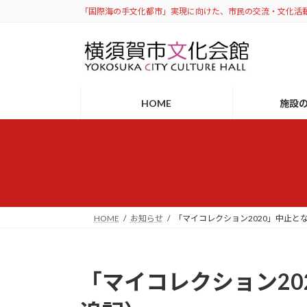
コ
ナ
「国際海の手文化都市」実現に向けた、市民の交流・文化活
ン
ビ
テ
ゲ
ン
ー
ツ
シ
へ
ョ
HOME
施設
ス
ン
キ
に
ッ
移
プ
動
HOME
お知らせ
「マイコレクション2020」中止とな
「マイコレクション20