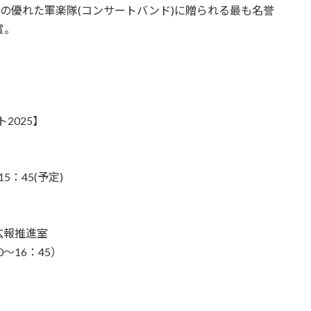
世界の優れた軍楽隊(コンサートバンド)に贈られる最も名誉
賞。
2025】
：45(予定)
広報推進室
～16：45）