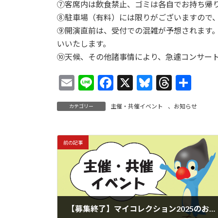
⑦客席内は飲食禁止、ゴミは各自でお持ち帰
⑧駐車場（有料）には限りがございますので
⑨開演直前は、受付での混雑が予想されます
いいたします。
⑩天候、その他諸事情により、急遽コンサー
E
Li
F
X
Bl
T
共
m
n
ac
u
hr
有
主催・共催イベント
、
お知らせ
カテゴリー
ai
e
e
es
ea
l
b
ky
ds
o
前の記事
o
k
【募集終了】マイコレクション2025のおしらせ