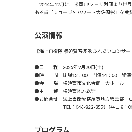
2014年12月に、米国J.P.スーザ財団より
ある賞「ジョージ S. ハワード大佐顕彰」を受
公演情報
【海上自衛隊 横須賀音楽隊 ふれあいコンサート
●日 程 2025年9月20日(土)
●時 間 開場13：00 開演14：00 終演15
●会 場 横須賀市文化会館 大ホール
●主 催 横須賀地方総監
●お問合せ 海上自衛隊横須賀地方総監部 
TEL：046-822-3551（平日 8：00
プログラム