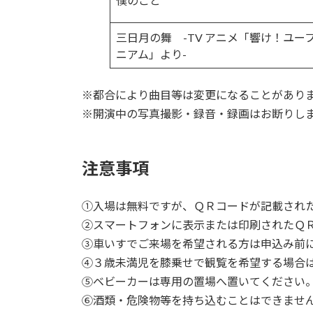
僕のこと
三日月の舞 -TV アニメ「響け！ユー
ニアム」より-
※都合により曲目等は変更になることがあり
※開演中の写真撮影・録音・録画はお断りし
注意事項
①入場は無料ですが、ＱＲコードが記載され
②スマートフォンに表示または印刷されたＱ
③車いすでご来場を希望される方は申込み前
④３歳未満児を膝乗せで観覧を希望する場合
⑤ベビーカーは専用の置場へ置いてください
⑥酒類・危険物等を持ち込むことはできませ