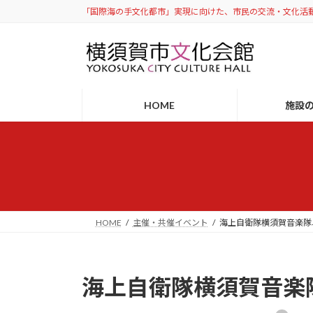
コ
ナ
「国際海の手文化都市」実現に向けた、市民の交流・文化活
ン
ビ
テ
ゲ
ン
ー
ツ
シ
へ
ョ
HOME
施設
ス
ン
キ
に
ッ
移
プ
動
HOME
主催・共催イベント
海上自衛隊横須賀音楽隊
海上自衛隊横須賀音楽