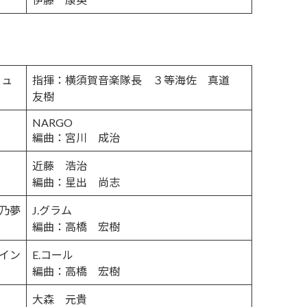
ミュ
指揮：横須賀音楽隊長 ３等海佐 真道
友樹
NARGO
編曲：宮川 成治
近藤 浩治
編曲：星出 尚志
華乃夢
J.グラム
編曲：高橋 宏樹
メイン
E.コール
編曲：高橋 宏樹
大森 元貴