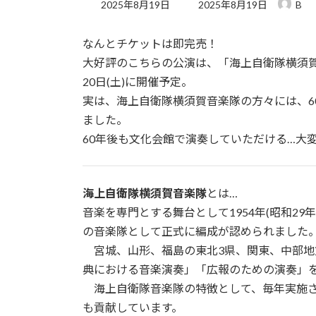
最
2025年8月19日
2025年8月19日
B
終
更
なんとチケットは即完売！
新
日
大好評のこちらの公演は、「海上自衛隊横須賀音
時
20日(土)に開催予定。
:
実は、海上自衛隊横須賀音楽隊の方々には、6
ました。
60年後も文化会館で演奏していただける…大
海上自衛隊横須賀音楽隊
とは…
音楽を専門とする舞台として1954年(昭和29年
の音楽隊として正式に編成が認められました
宮城、山形、福島の東北3県、関東、中部地
典における音楽演奏」「広報のための演奏」
海上自衛隊音楽隊の特徴として、毎年実施さ
も貢献しています。