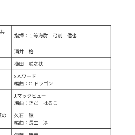
と共
指揮：１等海尉 弓削 信也
酒井 格
櫛田 朕之扶
S.A.ワード
編曲：C. ドラゴン
J.マックヒュー
編曲：きだ はるこ
坂の
久石 譲
編曲：長生 淳
伊藤 康英